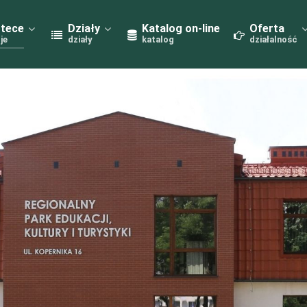
otece
Działy
Katalog on-line
Oferta
je
działy
katalog
działalność