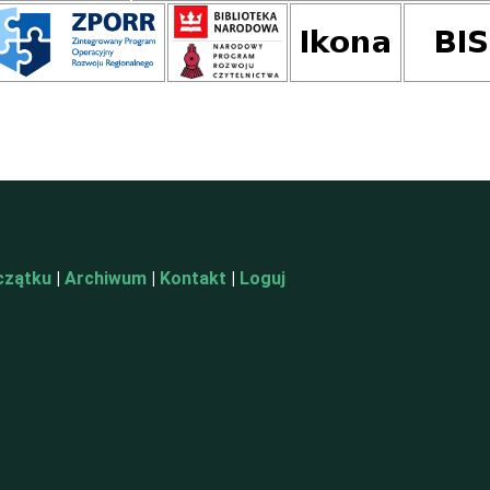
czątku
|
Archiwum
|
Kontakt
|
Loguj